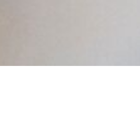
Sok vállalkozás jogosan teszi fel a
kérdést, vajon szükséges-e minden
évben újra elkészíteni a transzferár
nyilvántartást vagy esetleg
felhasználható a már korábban
elkészített dokumentáció a
jogszabályi kötelezettségnek való