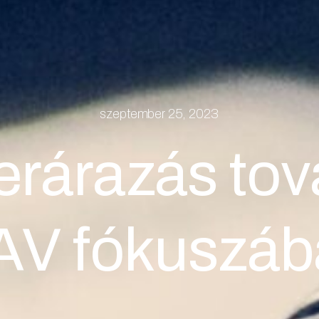
szeptember 25, 2023
erárazás tov
AV fókuszáb