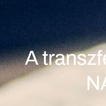
A transzf
N