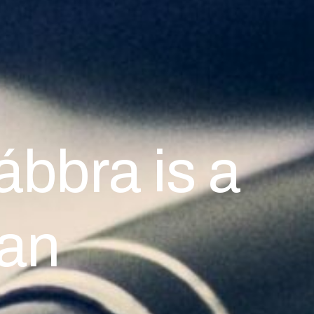
ábbra is a
an